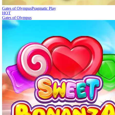
Gates of Olympus
Pragmatic Play
HOT
Gates of Olympus