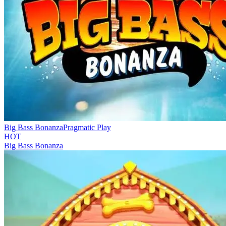
Big Bass Bonanza
Pragmatic Play
HOT
Big Bass Bonanza