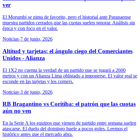
ver
El Morumbi se pinta de favorito, pero el historial ante Paranaense
muestra partidos cerrados que las cuotas suelen ignorar. Análisis sin
épica y con foco en el valor.
Noticias
·
7 de junio, 2026
Altitud y tarjetas: el ángulo ciego del Comerciantes
Unidos - Alianza
El 1X2 no cuenta la verdad de un partido que se jugará a 2600
metros y con un Alianza Lima obligado a imponerse. El valor real se
esconde en las tarjetas y los corners.
Noticias
·
3 de junio, 2026
RB Bragantino vs Coritiba: el patrón que las cuotas
aún no ven
En la Serie A los equipos que vienen de partido entre semana suelen
atascarse. El duelo del domingo huele a pocos goles. Leemos el
histórico antes que el mercado abra.