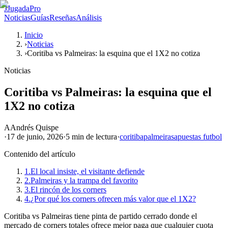
J
JugadaPro
Noticias
Guías
Reseñas
Análisis
Inicio
›
Noticias
›
Coritiba vs Palmeiras: la esquina que el 1X2 no cotiza
Noticias
Coritiba vs Palmeiras: la esquina que el
1X2 no cotiza
A
Andrés Quispe
·
17 de junio, 2026
·
5 min
de lectura
·
coritiba
palmeiras
apuestas futbol
Contenido del artículo
1.
El local insiste, el visitante defiende
2.
Palmeiras y la trampa del favorito
3.
El rincón de los corners
4.
¿Por qué los corners ofrecen más valor que el 1X2?
Coritiba vs Palmeiras tiene pinta de partido cerrado donde el
mercado de corners totales ofrece mejor paga que cualquier cuota