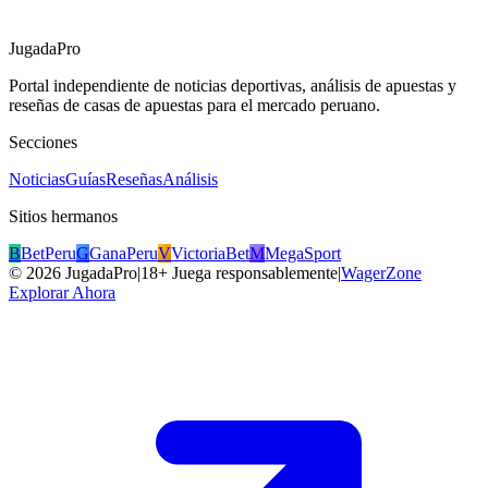
JugadaPro
Portal independiente de noticias deportivas, análisis de apuestas y
reseñas de casas de apuestas para el mercado peruano.
Secciones
Noticias
Guías
Reseñas
Análisis
Sitios hermanos
B
BetPeru
G
GanaPeru
V
VictoriaBet
M
MegaSport
©
2026
JugadaPro
|
18+ Juega responsablemente
|
WagerZone
Explorar Ahora