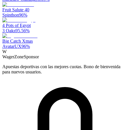
Fruit Salute 40
Spinthon
96
%
4 Pots of Egypt
3 Oaks
95.56
%
Big Catch Xmas
AvatarUX
96
%
W
WagerZone
Sponsor
Apuestas deportivas con las mejores cuotas. Bono de bienvenida
para nuevos usuarios.