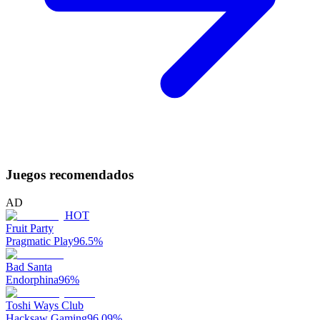
Juegos recomendados
AD
HOT
Fruit Party
Pragmatic Play
96.5
%
Bad Santa
Endorphina
96
%
Toshi Ways Club
Hacksaw Gaming
96.09
%