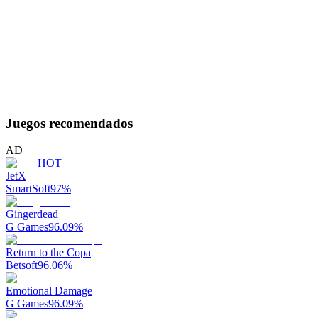
Juegos recomendados
AD
HOT
JetX
SmartSoft
97
%
Gingerdead
G Games
96.09
%
Return to the Copa
Betsoft
96.06
%
Emotional Damage
G Games
96.09
%