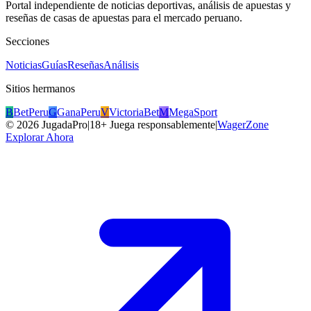
Portal independiente de noticias deportivas, análisis de apuestas y
reseñas de casas de apuestas para el mercado peruano.
Secciones
Noticias
Guías
Reseñas
Análisis
Sitios hermanos
B
BetPeru
G
GanaPeru
V
VictoriaBet
M
MegaSport
©
2026
JugadaPro
|
18+ Juega responsablemente
|
WagerZone
Explorar Ahora