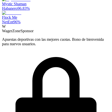
Mystic Shaman
Habanero
96.83
%
Flock Me
NetEnt
96
%
W
WagerZone
Sponsor
Apuestas deportivas con las mejores cuotas. Bono de bienvenida
para nuevos usuarios.