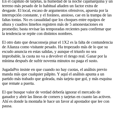
En el capítulo de tarjetas, la humedad de la noche cajamarquina y un
terreno más pesado de lo habitual añaden un factor extra de
desgaste. El local, escaso de argumentos ofensivos, apuesta por la
interrupción constante, y el foráneo, ansioso, cae en la trampa de las
faltas tontas. No es casualidad que los choques entre equipos de
altura y cuadros limeños registren más de 5 amonestaciones en
promedio; basta revisar las temporadas recientes para confirmar que
la tendencia se repite con distintos nombres.
El otro dato que desaconseja pisar el 1X2 es la falta de contundencia
de Alianza como visitante pesado. Ha tropezado más de lo que su
escudo anuncia en estas salidas, y aunque el triunfo no sea
improbable, la cuota no va a devolver el riesgo real. Ganar por la
mínima después de sufrir noventa minutos no paga el susto.
JugadaPro insiste en que cuando no hay cuotas, el análisis previo
manda más que cualquier pálpito. Y aquí el análisis apunta a un
partido más trabado que goleada, más tarjeta que gol, y más esquina
que remate a puerta.
El que busque valor de verdad debería ignorar el mercado de
ganador y abrir las líneas de corners y tarjetas en cuanto las activen.
Ahí es donde la montaña le hace un favor al apostador que lee con
pausa.