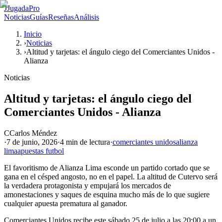
J
JugadaPro
Noticias
Guías
Reseñas
Análisis
Inicio
›
Noticias
›
Altitud y tarjetas: el ángulo ciego del Comerciantes Unidos -
Alianza
Noticias
Altitud y tarjetas: el ángulo ciego del
Comerciantes Unidos - Alianza
C
Carlos Méndez
·
7 de junio, 2026
·
4 min
de lectura
·
comerciantes unidos
alianza
lima
apuestas futbol
El favoritismo de Alianza Lima esconde un partido cortado que se
gana en el césped angosto, no en el papel. La altitud de Cutervo será
la verdadera protagonista y empujará los mercados de
amonestaciones y saques de esquina mucho más de lo que sugiere
cualquier apuesta prematura al ganador.
Comerciantes Unidos recibe este sábado 25 de julio a las 20:00 a un