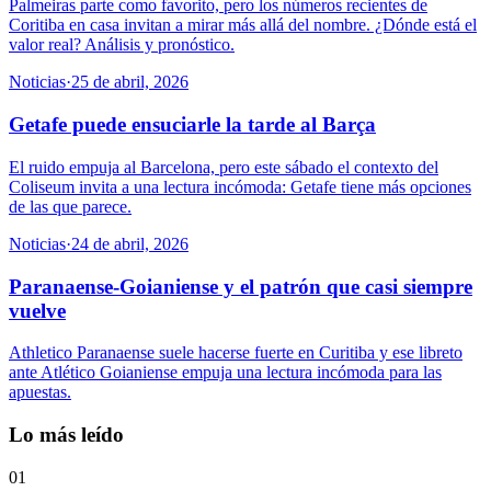
Palmeiras parte como favorito, pero los números recientes de
Coritiba en casa invitan a mirar más allá del nombre. ¿Dónde está el
valor real? Análisis y pronóstico.
Noticias
·
25 de abril, 2026
Getafe puede ensuciarle la tarde al Barça
El ruido empuja al Barcelona, pero este sábado el contexto del
Coliseum invita a una lectura incómoda: Getafe tiene más opciones
de las que parece.
Noticias
·
24 de abril, 2026
Paranaense-Goianiense y el patrón que casi siempre
vuelve
Athletico Paranaense suele hacerse fuerte en Curitiba y ese libreto
ante Atlético Goianiense empuja una lectura incómoda para las
apuestas.
Lo más leído
01