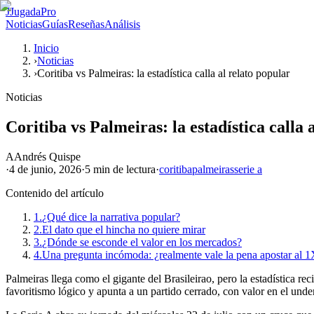
J
JugadaPro
Noticias
Guías
Reseñas
Análisis
Inicio
›
Noticias
›
Coritiba vs Palmeiras: la estadística calla al relato popular
Noticias
Coritiba vs Palmeiras: la estadística calla 
A
Andrés Quispe
·
4 de junio, 2026
·
5 min
de lectura
·
coritiba
palmeiras
serie a
Contenido del artículo
1.
¿Qué dice la narrativa popular?
2.
El dato que el hincha no quiere mirar
3.
¿Dónde se esconde el valor en los mercados?
4.
Una pregunta incómoda: ¿realmente vale la pena apostar al 
Palmeiras llega como el gigante del Brasileirao, pero la estadística r
favoritismo lógico y apunta a un partido cerrado, con valor en el und