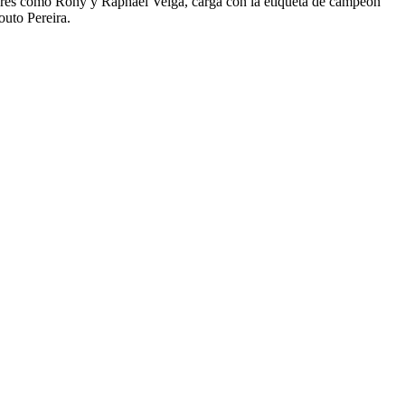
nombres como Rony y Raphael Veiga, carga con la etiqueta de campeón
outo Pereira.