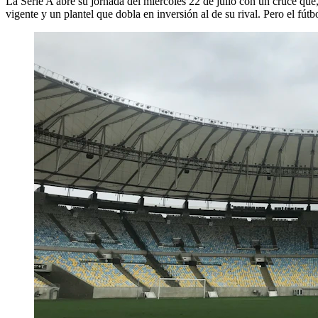
La Serie A abre su jornada del miércoles 22 de julio con un cruce que
vigente y un plantel que dobla en inversión al de su rival. Pero el fút