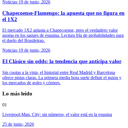
Noticias
·
19 de junio, 2026
Chapecoense-Flamengo: la apuesta que no figura en
el 1X2
El mercado 1X2 aplasta a Chapecoense, pero el verdadero valor
asoma en los saques de esquina. Lectura fría de probabilidades para
el duelo del Brasileirao.
Noticias
·
19 de junio, 2026
El Clásico sin odds: la tendencia que anticipa valor
Sin cuotas a la vista, el historial entre Real Madrid y Barcelona
ofrece pistas claras. La primera media hora suele definir el guion y
los mercados de goles y córners.
Lo más leído
01
Liverpool-Man. City: sin números, el valor está en la esquina
25 de junio, 2026