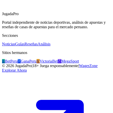
JugadaPro
Portal independiente de noticias deportivas, análisis de apuestas y
reseñas de casas de apuestas para el mercado peruano.
Secciones
Noticias
Guías
Reseñas
Análisis
Sitios hermanos
B
BetPeru
G
GanaPeru
V
VictoriaBet
M
MegaSport
©
2026
JugadaPro
|
18+ Juega responsablemente
|
WagerZone
Explorar Ahora