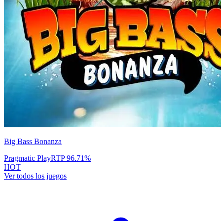
Big Bass Bonanza
Pragmatic Play
RTP
96.71
%
HOT
Ver todos los juegos