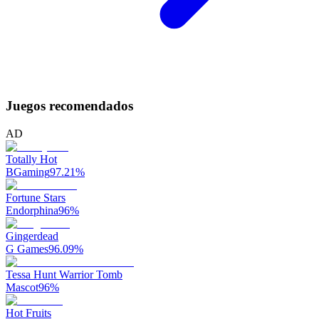
Juegos recomendados
AD
Totally Hot
BGaming
97.21
%
Fortune Stars
Endorphina
96
%
Gingerdead
G Games
96.09
%
Tessa Hunt Warrior Tomb
Mascot
96
%
Hot Fruits