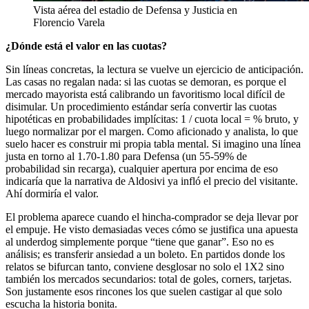
Vista aérea del estadio de Defensa y Justicia en
Florencio Varela
¿Dónde está el valor en las cuotas?
Sin líneas concretas, la lectura se vuelve un ejercicio de anticipación.
Las casas no regalan nada: si las cuotas se demoran, es porque el
mercado mayorista está calibrando un favoritismo local difícil de
disimular. Un procedimiento estándar sería convertir las cuotas
hipotéticas en probabilidades implícitas: 1 / cuota local = % bruto, y
luego normalizar por el margen. Como aficionado y analista, lo que
suelo hacer es construir mi propia tabla mental. Si imagino una línea
justa en torno al 1.70-1.80 para Defensa (un 55-59% de
probabilidad sin recarga), cualquier apertura por encima de eso
indicaría que la narrativa de Aldosivi ya infló el precio del visitante.
Ahí dormiría el valor.
El problema aparece cuando el hincha-comprador se deja llevar por
el empuje. He visto demasiadas veces cómo se justifica una apuesta
al underdog simplemente porque “tiene que ganar”. Eso no es
análisis; es transferir ansiedad a un boleto. En partidos donde los
relatos se bifurcan tanto, conviene desglosar no solo el 1X2 sino
también los mercados secundarios: total de goles, corners, tarjetas.
Son justamente esos rincones los que suelen castigar al que solo
escucha la historia bonita.