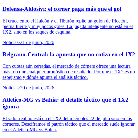
Defensa-Aldosivi: el corner paga más que el gol
El cruce entre el Halcón y el Tiburón repite un guion de fricción,
pierna fuerte y muy pocos goles. La jugada inteligente no está en el
1X2, sino en los saques de esquina.
Noticias
·
21 de junio, 2026
Belgrano-Central: la apuesta que no cotiza en el 1X2
Con cuotas aún cerradas, el mercado de córners ofrece una lectura
más fría que cualquier pronóstico de resultado. Por qué el 1X2 es un
espejismo y dónde apunta el análisis táctico.
Noticias
·
20 de junio, 2026
Atletico-MG vs Bahia: el detalle táctico que el 1X2
ignora
El valor real no está en el 1X2 del miércoles 22 de julio sino en los
córneres. Desciframos el patrón táctico que el mercado suele ignorar
en el Atletico-MG vs Bahia.