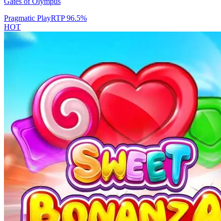
Gates of Olympus
Pragmatic Play
RTP
96.5
%
HOT