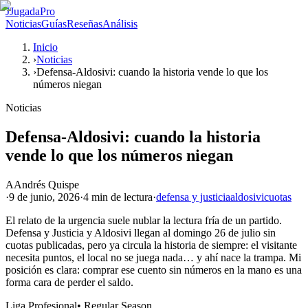
J
JugadaPro
Noticias
Guías
Reseñas
Análisis
Inicio
›
Noticias
›
Defensa-Aldosivi: cuando la historia vende lo que los
números niegan
Noticias
Defensa-Aldosivi: cuando la historia
vende lo que los números niegan
A
Andrés Quispe
·
9 de junio, 2026
·
4 min
de lectura
·
defensa y justicia
aldosivi
cuotas
El relato de la urgencia suele nublar la lectura fría de un partido.
Defensa y Justicia y Aldosivi llegan al domingo 26 de julio sin
cuotas publicadas, pero ya circula la historia de siempre: el visitante
necesita puntos, el local no se juega nada… y ahí nace la trampa. Mi
posición es clara: comprar ese cuento sin números en la mano es una
forma cara de perder el saldo.
Liga Profesional
•
Regular Season