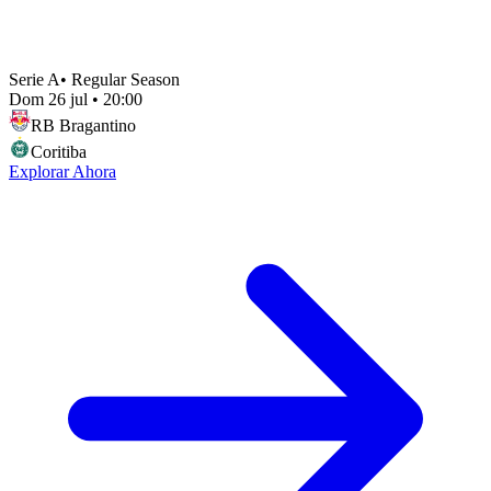
Serie A
•
Regular Season
Dom 26 jul
•
20:00
RB Bragantino
Coritiba
Explorar Ahora