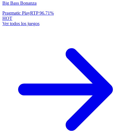
Big Bass Bonanza
Pragmatic Play
RTP
96.71
%
HOT
Ver todos los juegos