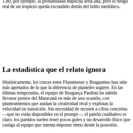
1.80, por ejemplo, la probabilidad implícita sería alta, pero el riesgo
real de un tropiezo queda escondido detrás del brillo mediático.
La estadística que el relato ignora
Históricamente, los cruces entre Fluminense y Bragantino han sido
más apretados de lo que la diferencia de planteles sugiere. En las
últimas temporadas, el equipo de Bragança Paulista ha sabido
llevarse puntos del Maracaná en más de una ocasión, con
planteamientos que anulan la creatividad rival y explotan la
velocidad en transición. Sin necesidad de recurrir a cifras concretas
—que no están disponibles en el prompt—, el patrón cualitativo es
claro: los partidos suelen tener pocos goles y un desarrollo físico que
castiga al equipo que intenta imponer ritmo desde la posesión.