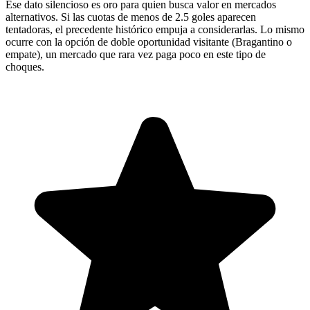
Ese dato silencioso es oro para quien busca valor en mercados
alternativos. Si las cuotas de menos de 2.5 goles aparecen
tentadoras, el precedente histórico empuja a considerarlas. Lo mismo
ocurre con la opción de doble oportunidad visitante (Bragantino o
empate), un mercado que rara vez paga poco en este tipo de
choques.