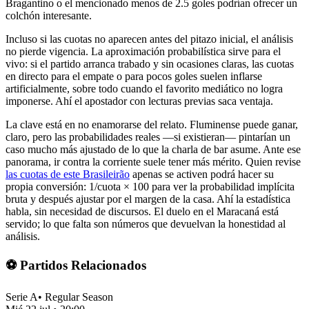
Bragantino o el mencionado menos de 2.5 goles podrían ofrecer un
colchón interesante.
Incluso si las cuotas no aparecen antes del pitazo inicial, el análisis
no pierde vigencia. La aproximación probabilística sirve para el
vivo: si el partido arranca trabado y sin ocasiones claras, las cuotas
en directo para el empate o para pocos goles suelen inflarse
artificialmente, sobre todo cuando el favorito mediático no logra
imponerse. Ahí el apostador con lecturas previas saca ventaja.
La clave está en no enamorarse del relato. Fluminense puede ganar,
claro, pero las probabilidades reales —si existieran— pintarían un
caso mucho más ajustado de lo que la charla de bar asume. Ante ese
panorama, ir contra la corriente suele tener más mérito. Quien revise
las cuotas de este Brasileirão
apenas se activen podrá hacer su
propia conversión: 1/cuota × 100 para ver la probabilidad implícita
bruta y después ajustar por el margen de la casa. Ahí la estadística
habla, sin necesidad de discursos. El duelo en el Maracaná está
servido; lo que falta son números que devuelvan la honestidad al
análisis.
⚽ Partidos Relacionados
Serie A
•
Regular Season