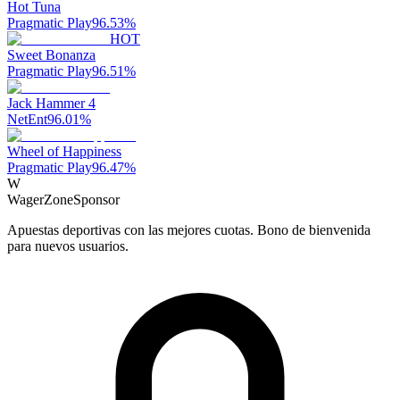
Hot Tuna
Pragmatic Play
96.53
%
HOT
Sweet Bonanza
Pragmatic Play
96.51
%
Jack Hammer 4
NetEnt
96.01
%
Wheel of Happiness
Pragmatic Play
96.47
%
W
WagerZone
Sponsor
Apuestas deportivas con las mejores cuotas. Bono de bienvenida
para nuevos usuarios.