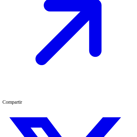
Compartir