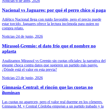
Noticias
·
8 de abril, 2026
Nacional vs Jaguares: por qué el perro chico sí paga
Atlético Nacional llega con ruido favorable, pero el precio puede
estar torcido. Jaguares ofrece la lectura incómoda para quien no
compra relato.
Noticias
·
24 de junio, 2026
Mirassol-Gremio: el dato frío que el nombre no
aplasta
Analizamos Mirassol vs Gremio sin cuotas oficiales: la narrativa del
gigante choca contra datos que sugieren un partido más parejo.
¿Dónde está el valor en esta previa?
Noticias
·
23 de junio, 2026
Gimnasia-Central: el rincón que las cuotas no
iluminan
Las cuotas no aparecen, pero el valor real duerme en los córneres.
Gimnasia M. y Central Córdoba empujan a un partido trabado y la