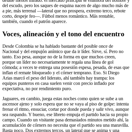
detalle menos mirado: el mercado principal se enamora del nombre y
del escudo, pero los saques de esquina nacen de algo mucho más de
a pie, más terrenal —lateral que no prospera, extremo terco, rebote
corto, despeje feo—. Fútbol menos romántico. Más rentable,
también, cuando el patrón aparece.
Voces, alineación y el tono del encuentro
Desde Colombia se ha hablado bastante del posible once de
Nacional y del empujón anímico que da ir líder. Sirve, sí. Pero no
tanto. Eso pesa, aunque no de la forma en que muchos creen,
porque un líder no necesariamente te regala una línea de gol
cómoda; a veces te entrega una posesión espesa, pesada, de esas que
inflan el remate bloqueado y el córner temprano. Eso. Si Diego
Arias marcó el peso del liderato, ahí también hay trampa: los
equipos punteros en casa suelen venir con precio inflado por
expectativa, no por rendimiento puro.
Jaguares, en cambio, juega estas noches como quien se sube a un
ascensor ajeno y solo espera que no se vaya al piso de golpe: intenta
frenar el ritmo, ensuciar, cortar por donde pueda y salir vivo, aunque
sea raspando. Y bueno, ese libreto empuja el partido hacia su propio
campo. Cuando un visitante pasa demasiados minutos metido ahí, la
acumulación de córners no necesita que el partido sea una maravilla.
Basta poco. Dos extremos tercos, un lateral que se anima y una