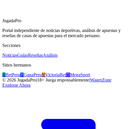
JugadaPro
Portal independiente de noticias deportivas, análisis de apuestas y
reseñas de casas de apuestas para el mercado peruano.
Secciones
Noticias
Guías
Reseñas
Análisis
Sitios hermanos
B
BetPeru
G
GanaPeru
V
VictoriaBet
M
MegaSport
©
2026
JugadaPro
|
18+ Juega responsablemente
|
WagerZone
Explorar Ahora