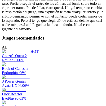
raro. Prefiero seguir el rastro de los córners del local, sobre todo en
el primer tramo. Puede fallar, claro que sí. Un gol temprano cambia
la respiración del juego, una expulsión te mata cualquier libreto y un
árbitro demasiado permisivo con el contacto puede cortar menos de
lo esperado. Pero si tengo que elegir dónde está ese detalle que casi
nadie mira, está ahí. Pegado a la línea de fondo. No al escudo
gigante del favorito.
Juegos recomendados
AD
HOT
Gonzo's Quest 2
NetEnt
96.06
%
Book of Ganesha
Endorphina
96
%
3 Power Genies
AvatarUX
96.06
%
Luck Reactor
EvoPlay
96.03
%