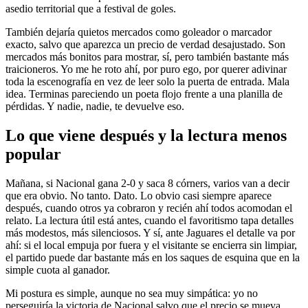
asedio territorial que a festival de goles.
También dejaría quietos mercados como goleador o marcador
exacto, salvo que aparezca un precio de verdad desajustado. Son
mercados más bonitos para mostrar, sí, pero también bastante más
traicioneros. Yo me he roto ahí, por puro ego, por querer adivinar
toda la escenografía en vez de leer solo la puerta de entrada. Mala
idea. Terminas pareciendo un poeta flojo frente a una planilla de
pérdidas. Y nadie, nadie, te devuelve eso.
Lo que viene después y la lectura menos
popular
Mañana, si Nacional gana 2-0 y saca 8 córners, varios van a decir
que era obvio. No tanto. Dato. Lo obvio casi siempre aparece
después, cuando otros ya cobraron y recién ahí todos acomodan el
relato. La lectura útil está antes, cuando el favoritismo tapa detalles
más modestos, más silenciosos. Y sí, ante Jaguares el detalle va por
ahí: si el local empuja por fuera y el visitante se encierra sin limpiar,
el partido puede dar bastante más en los saques de esquina que en la
simple cuota al ganador.
Mi postura es simple, aunque no sea muy simpática: yo no
perseguiría la victoria de Nacional salvo que el precio se mueva