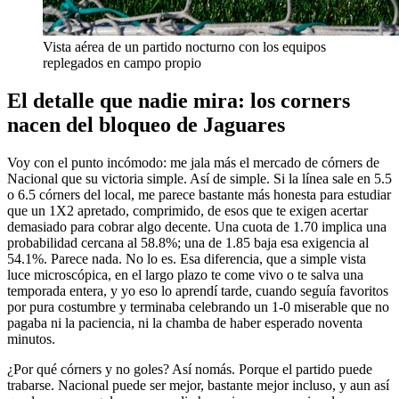
Vista aérea de un partido nocturno con los equipos
replegados en campo propio
El detalle que nadie mira: los corners
nacen del bloqueo de Jaguares
Voy con el punto incómodo: me jala más el mercado de córners de
Nacional que su victoria simple. Así de simple. Si la línea sale en 5.5
o 6.5 córners del local, me parece bastante más honesta para estudiar
que un 1X2 apretado, comprimido, de esos que te exigen acertar
demasiado para cobrar algo decente. Una cuota de 1.70 implica una
probabilidad cercana al 58.8%; una de 1.85 baja esa exigencia al
54.1%. Parece nada. No lo es. Esa diferencia, que a simple vista
luce microscópica, en el largo plazo te come vivo o te salva una
temporada entera, y yo eso lo aprendí tarde, cuando seguía favoritos
por pura costumbre y terminaba celebrando un 1-0 miserable que no
pagaba ni la paciencia, ni la chamba de haber esperado noventa
minutos.
¿Por qué córners y no goles? Así nomás. Porque el partido puede
trabarse. Nacional puede ser mejor, bastante mejor incluso, y aun así