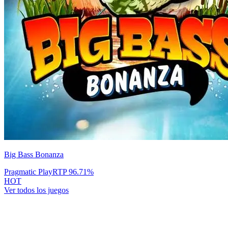
Big Bass Bonanza
Pragmatic Play
RTP
96.71
%
HOT
Ver todos los juegos