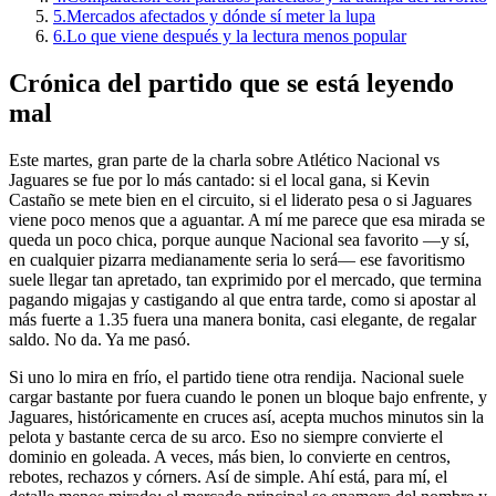
5.
Mercados afectados y dónde sí meter la lupa
6.
Lo que viene después y la lectura menos popular
Crónica del partido que se está leyendo
mal
Este martes, gran parte de la charla sobre Atlético Nacional vs
Jaguares se fue por lo más cantado: si el local gana, si Kevin
Castaño se mete bien en el circuito, si el liderato pesa o si Jaguares
viene poco menos que a aguantar. A mí me parece que esa mirada se
queda un poco chica, porque aunque Nacional sea favorito —y sí,
en cualquier pizarra medianamente seria lo será— ese favoritismo
suele llegar tan apretado, tan exprimido por el mercado, que termina
pagando migajas y castigando al que entra tarde, como si apostar al
más fuerte a 1.35 fuera una manera bonita, casi elegante, de regalar
saldo. No da. Ya me pasó.
Si uno lo mira en frío, el partido tiene otra rendija. Nacional suele
cargar bastante por fuera cuando le ponen un bloque bajo enfrente, y
Jaguares, históricamente en cruces así, acepta muchos minutos sin la
pelota y bastante cerca de su arco. Eso no siempre convierte el
dominio en goleada. A veces, más bien, lo convierte en centros,
rebotes, rechazos y córners. Así de simple. Ahí está, para mí, el