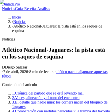
J
JugadaPro
Noticias
Guías
Reseñas
Análisis
Inicio
›
Noticias
›
Atlético Nacional-Jaguares: la pista está en los saques de
esquina
Noticias
Atlético Nacional-Jaguares: la pista está
en los saques de esquina
D
Diego Salazar
·
7 de abril, 2026
·
8 min
de lectura
·
atlético nacional
jaguares
apuestas
fútbol
Contenido del artículo
1.
Crónica del partido que se está leyendo mal
2.
Voces, alineación y el tono del encuentro
3.
El detalle que nadie mira: los corners nacen del bloqueo de
Jaguares
4.
Comparación con partidos parecidos y la trampa del favorito