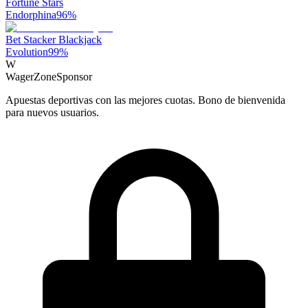
Fortune Stars
Endorphina
96
%
Bet Stacker Blackjack
Evolution
99
%
W
WagerZone
Sponsor
Apuestas deportivas con las mejores cuotas. Bono de bienvenida
para nuevos usuarios.