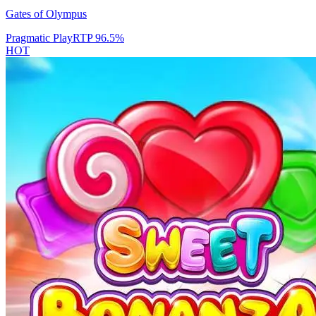
Gates of Olympus
Pragmatic Play
RTP
96.5
%
HOT